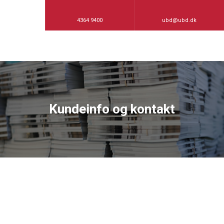
4364 9400
ubd@ubd.dk
Kundeinfo og kontakt​